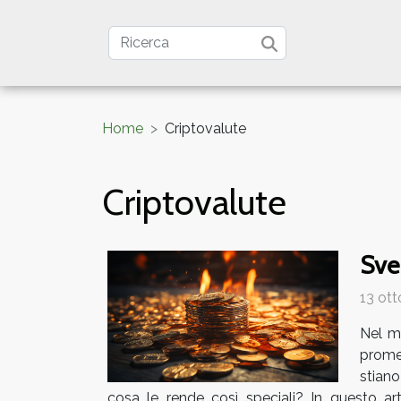
Home
Criptovalute
Criptovalute
Sve
13 ott
Nel m
promes
stiano
cosa le rende così speciali? In questo ar