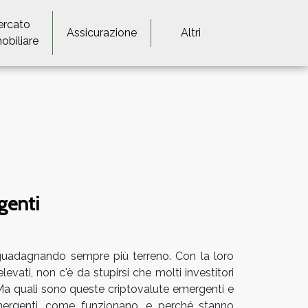
ercato
Assicurazione
Altri
obiliare
genti
 guadagnando sempre più terreno. Con la loro
vati, non c'è da stupirsi che molti investitori
. Ma quali sono queste criptovalute emergenti e
emergenti, come funzionano, e perché stanno