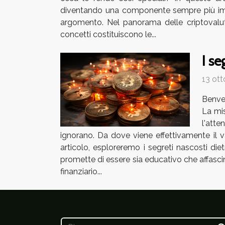
diventando una componente sempre più impor
argomento. Nel panorama delle criptovalut
concetti costituiscono le...
I se
13 ott
Benven
La mis
l'atte
ignorano. Da dove viene effettivamente il 
articolo, esploreremo i segreti nascosti di
promette di essere sia educativo che affasc
finanziario...